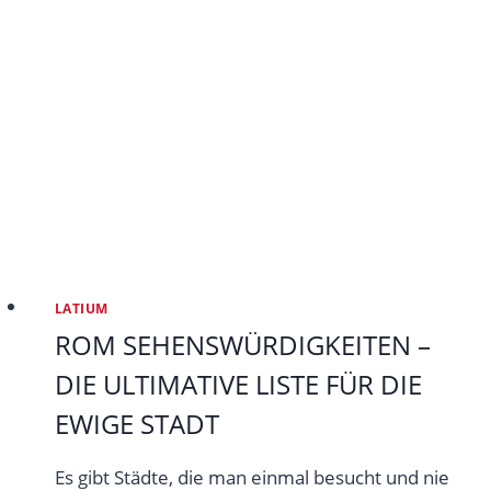
Touren
–
welche
lohnt
sich
wirklich?
LATIUM
ROM SEHENSWÜRDIGKEITEN –
DIE ULTIMATIVE LISTE FÜR DIE
EWIGE STADT
Es gibt Städte, die man einmal besucht und nie