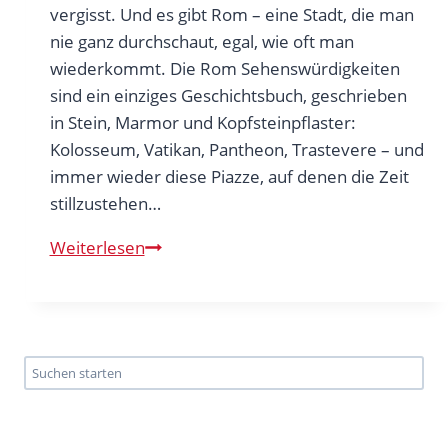
vergisst. Und es gibt Rom – eine Stadt, die man
nie ganz durchschaut, egal, wie oft man
wiederkommt. Die Rom Sehenswürdigkeiten
sind ein einziges Geschichtsbuch, geschrieben
in Stein, Marmor und Kopfsteinpflaster:
Kolosseum, Vatikan, Pantheon, Trastevere – und
immer wieder diese Piazze, auf denen die Zeit
stillzustehen…
Rom
Weiterlesen
Sehenswürdigkeiten
–
die
ultimative
Suche
Liste
für
die