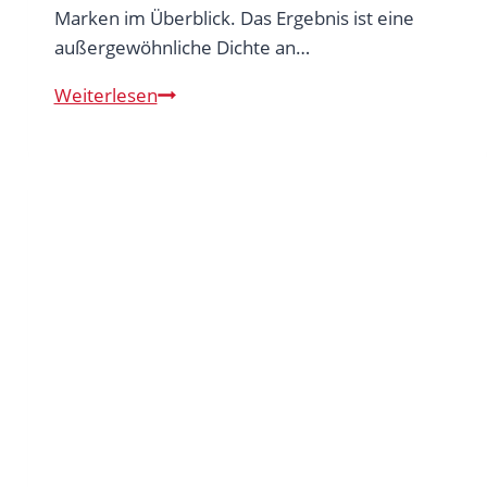
Marken im Überblick. Das Ergebnis ist eine
außergewöhnliche Dichte an…
UNESCO-
Weiterlesen
Welterbe
in
Mittelitalien
–
zwischen
Renaissance,
Hügeln
und
jahrtausendealter
Geschichte